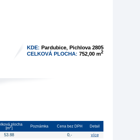
KDE:
Pardubice, Pichlova 2805
2
CELKOVÁ PLOCHA:
752,00 m
lková plocha
Poznámka
Cena bez DPH
Detail
2
[m
]
53.88
0,-
více