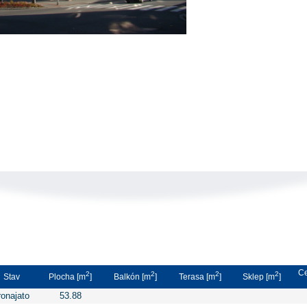
Ce
2
2
2
2
Stav
Plocha [m
]
Balkón [m
]
Terasa [m
]
Sklep [m
]
ronajato
53.88