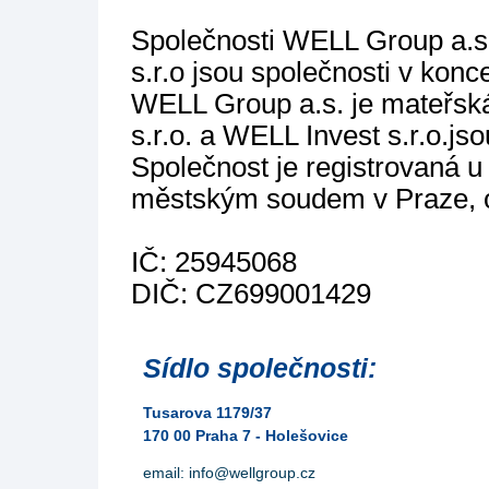
Společnosti WELL Group a.s
s.r.o jsou společnosti v konc
WELL Group a.s. je mateřsk
s.r.o. a WELL Invest s.r.o.j
Společnost je registrovaná u
městským soudem v Praze, o
IČ: 25945068
DIČ: CZ699001429
Sídlo společnosti:
Tusarova 1179/37
170 00 Praha 7 - Holešovice
email: info@wellgroup.cz