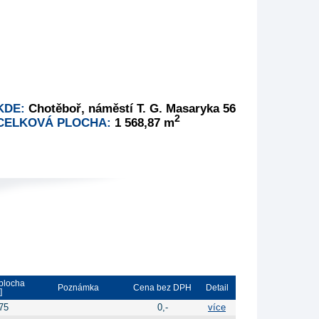
KDE:
Chotěboř, náměstí T. G. Masaryka 56
2
CELKOVÁ PLOCHA:
1 568,87 m
plocha
Poznámka
Cena bez DPH
Detail
]
75
0,-
více