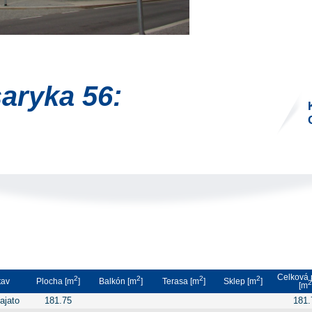
aryka 56:
Celková 
2
2
2
2
tav
Plocha [m
]
Balkón [m
]
Terasa [m
]
Sklep [m
]
2
[m
ajato
181.75
181.