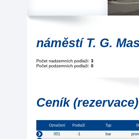
náměstí T. G. Mas
Počet nadzemních podlaží:
3
Počet podzemních podlaží:
0
Ceník (rezervace)
Označení
Podlaží
Typ
S
001
-1
bar
pron