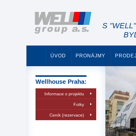
S "WELL
BY
ÚVOD
PRONÁJMY
PRODE
Wellhouse Praha:
Informace o projektu
Fotky
Ceník (rezervace)