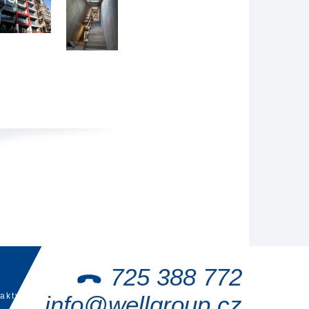
725 388 772
akty
info@wellgroup.cz