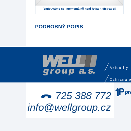
(omlouváme se, momentálně není fotka k dispozici)
PODROBNÝ POPIS
Aktuality
Ochrana o
725 388 772
info@wellgroup.cz