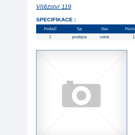
Vítězství 119
SPECIFIKACE :
Podlaží
Typ
Stav
Ploch
1
prodejna
volné
1