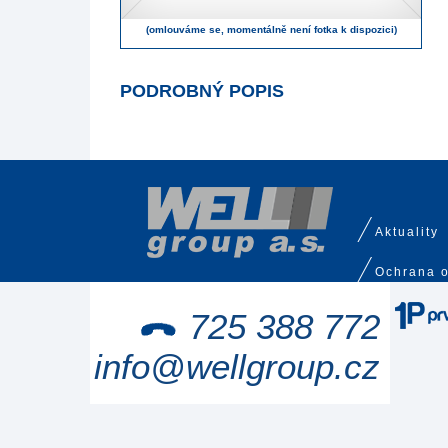
(omlouváme se, momentálně není fotka k dispozici)
PODROBNÝ POPIS
Aktuality
Ochrana o
725 388 772
info@wellgroup.cz