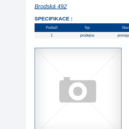
Brodská 492
SPECIFIKACE :
Podlaží
Typ
Stav
1
prodejna
pronaj