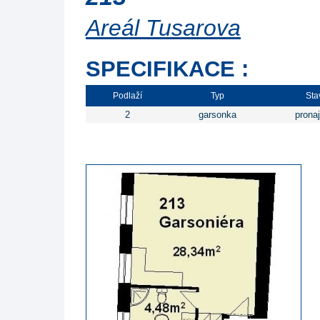
Areál Tusarova
SPECIFIKACE :
Podlaží
Typ
Sta
2
garsonka
prona