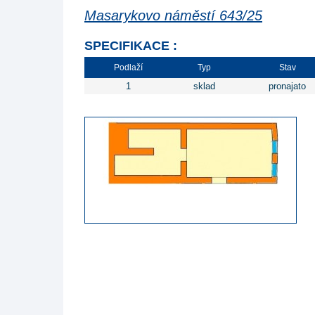
Masarykovo náměstí 643/25
SPECIFIKACE :
Podlaží
Typ
Stav
1
sklad
pronajato