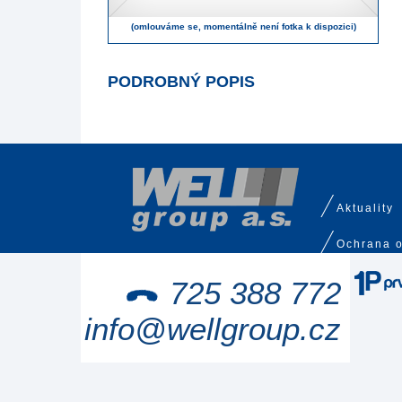
(omlouváme se, momentálně není fotka k dispozici)
PODROBNÝ POPIS
Aktuality
Ochrana o
725 388 772
info@wellgroup.cz