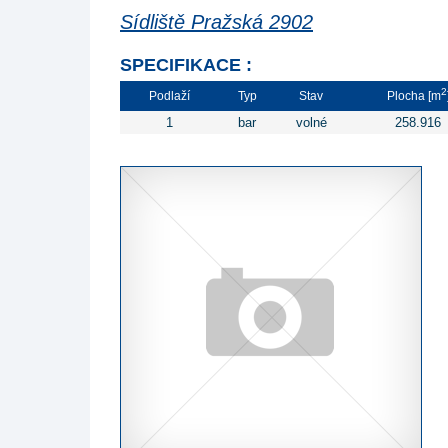
Sídliště Pražská 2902
SPECIFIKACE :
2
Podlaží
Typ
Stav
Plocha [m
1
bar
volné
258.916