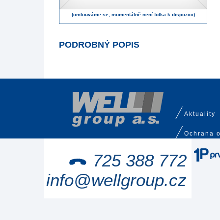
(omlouváme se, momentálně není fotka k dispozici)
PODROBNÝ POPIS
Aktuality
Ochrana o
725 388 772
info@wellgroup.cz