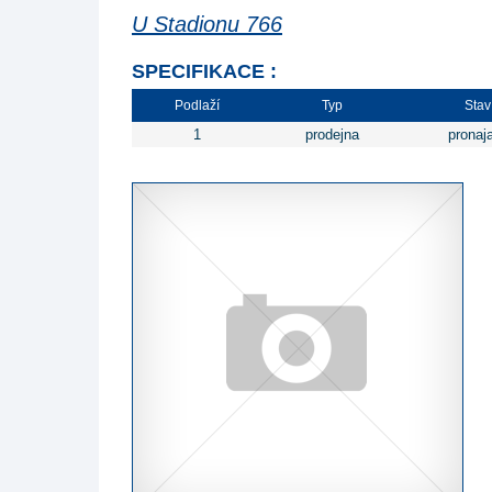
U Stadionu 766
SPECIFIKACE :
Podlaží
Typ
Stav
1
prodejna
pronaj