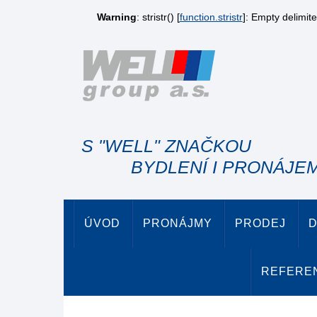
Warning
: stristr() [
function.stristr
]: Empty delimite
S "WELL" ZNAČKOU
BYDLENÍ I PRONÁJE
ÚVOD
PRONÁJMY
PRODEJ
D
REFERE